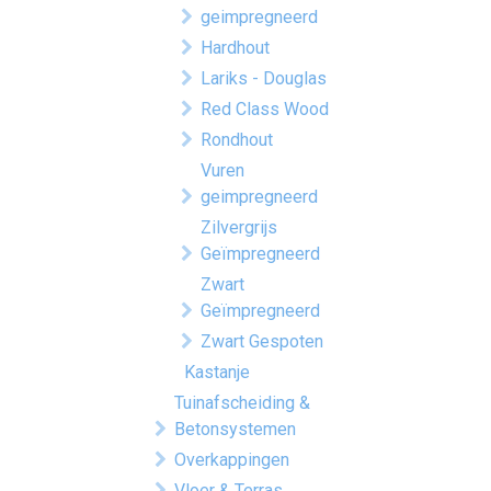
geimpregneerd
Hardhout
Lariks - Douglas
Red Class Wood
Rondhout
Vuren
geimpregneerd
Zilvergrijs
Geïmpregneerd
Zwart
Geïmpregneerd
Zwart Gespoten
Kastanje
Tuinafscheiding &
Betonsystemen
Overkappingen
Vloer & Terras