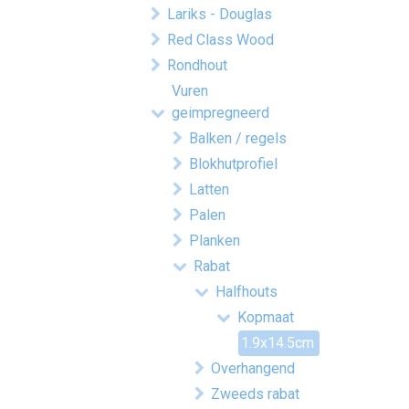
Lariks - Douglas
Red Class Wood
Rondhout
Vuren
geimpregneerd
Balken / regels
Blokhutprofiel
Latten
Palen
Planken
Rabat
Halfhouts
Kopmaat
1.9x14.5cm
Overhangend
Zweeds rabat