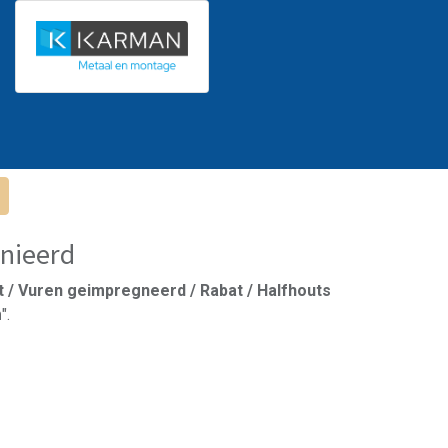
nieerd
t / Vuren geimpregneerd / Rabat / Halfhouts
m
".